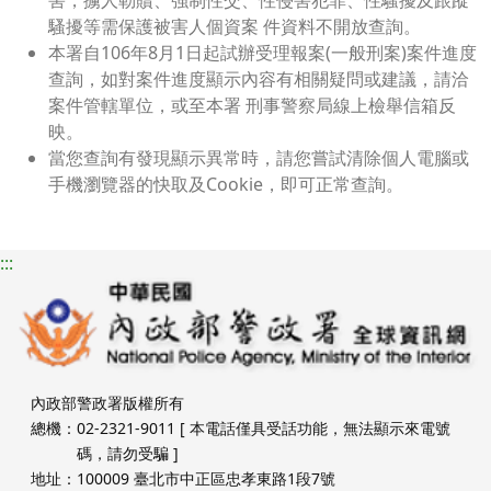
騷擾等需保護被害人個資案 件資料不開放查詢。
本署自106年8月1日起試辦受理報案(一般刑案)案件進度
查詢，如對案件進度顯示內容有相關疑問或建議，請洽
案件管轄單位，或至本署 刑事警察局線上檢舉信箱反
映。
當您查詢有發現顯示異常時，請您嘗試清除個人電腦或
手機瀏覽器的快取及Cookie，即可正常查詢。
:::
內政部警政署版權所有
總機：
02-2321-9011
[ 本電話僅具受話功能，無法顯示來電號
碼，請勿受騙 ]
地址：
100009 臺北市中正區忠孝東路1段7號