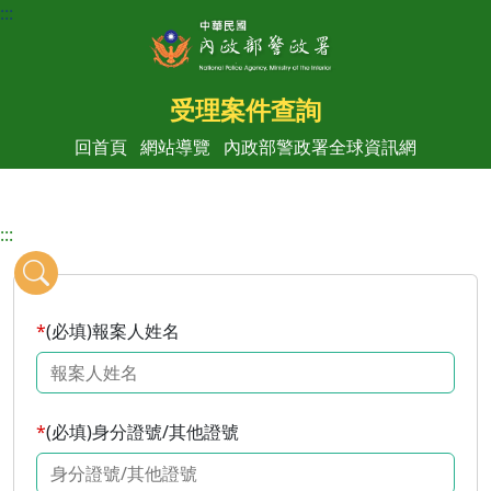
跳到主要內容區
:::
受理案件查詢
（另開新
回首頁
網站導覽
內政部警政署全球資訊網
:::
(必填)報案人姓名
(必填)身分證號/其他證號